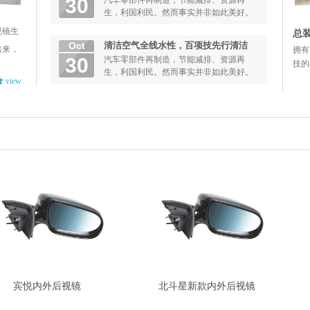
30
汽车零部件再制造，节能减排、资源再
司的全牧
生，利国利民。然而事实并非如此美好。
2013年8月，国家发改委、财政部...
视镜生
总
Oct
清洁空气全线水性，百项技先行清洁
出来，
拥有
空气全线水性，百项技先行
30
汽车零部件再制造，节能减排、资源再
技的
生，利国利民。然而事实并非如此美好。
view
2013年8月，国家发改委、财政部...
宾悦内外后视镜
北斗星新款内外后视镜