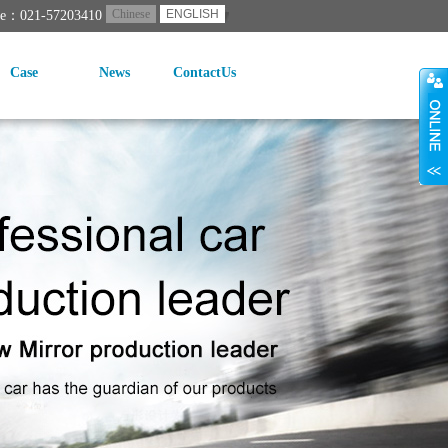
Chinese
ENGLISH
ne：021-57203410
Case
News
ContactUs