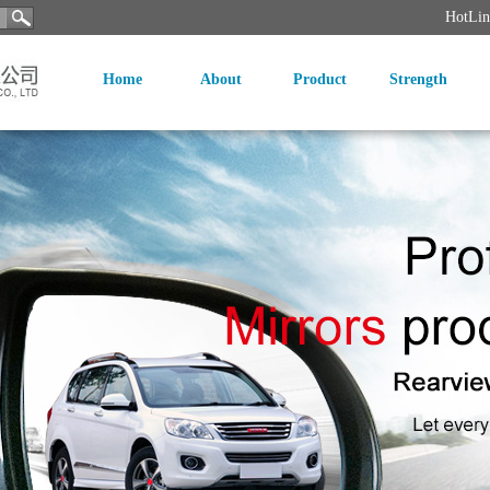
HotLi
Home
About
Product
Strength