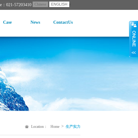
Chinese
ENGLISH
ne：021-57203410
Case
News
ContactUs
>
Location：
Home
生产实力