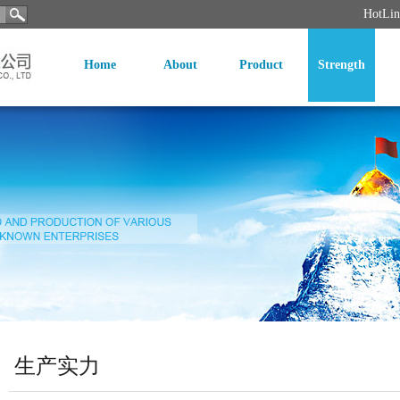
HotLi
Home
About
Product
Strength
生产实力