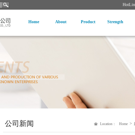
HotLi
Home
About
Product
Strength
公司新闻
>
Location：
Home