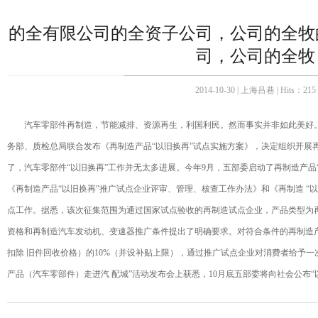
的全有限公司的全资子公司，公司的全牧
司，公司的全牧
2014-10-30 | 上海吕巷 | Hits：
215
汽车零部件再制造，节能减排、资源再生，利国利民。然而事实并非如此美好。2
务部、质检总局联合发布《再制造产品“以旧换再”试点实施方案》，决定组织开展再
了，汽车零部件“以旧换再”工作并无太多进展。今年9月，五部委启动了再制造产品
《再制造产品“以旧换再”推广试点企业评审、管理、核查工作办法》和《再制造 “以
点工作。据悉，该次征集范围为通过国家试点验收的再制造试点企业，产品类型为
资格和再制造汽车发动机、变速器推广条件提出了明确要求。对符合条件的再制造
扣除 旧件回收价格）的10%（并设补贴上限），通过推广试点企业对消费者给予一次
产品（汽车零部件）走进汽 配城”活动发布会上获悉，10月底五部委将向社会公布