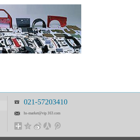
021-57203410
hs-market@vip.163.com